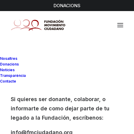
DONACIONS
Notícies
Nosaltres
Donacions
Home
Archive by Category "Oci i temps lliure"
Notícies
Transparència
Contacte
Si quieres ser donante, colaborar, o
informarte de como dejar parte de tu
legado a la Fundación, escríbenos:
info@fmciudadano.org