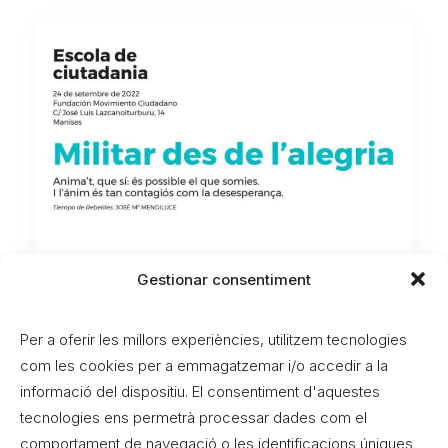
Trobades Escola de
Gestionar consentiment
Ciutadania
Per a oferir les millors experiències, utilitzem tecnologies
Entre las actividades realizadas, tuvimos el
com les cookies per a emmagatzemar i/o accedir a la
placer de escuchar a Antonio…
informació del dispositiu. El consentiment d'aquestes
tecnologies ens permetrà processar dades com el
by Iciar Barrasa
comportament de navegació o les identificacions úniques