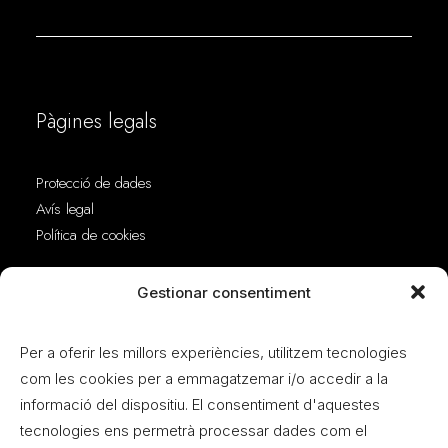
Pàgines legals
Protecció de dades
Avís legal
Política de cookies
Adreça
Gestionar consentiment
Per a oferir les millors experiències, utilitzem tecnologies
C. José Luis Lazkanoiturburu Korkostegi, 14
com les cookies per a emmagatzemar i/o accedir a la
46940 Manises
informació del dispositiu. El consentiment d'aquestes
Valencia
tecnologies ens permetrà processar dades com el