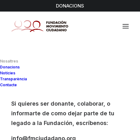
DONACIONS
Nosaltres
Donacions
Canalitzem
necessitats
Notícies
Transparència
Contacte
comunitàries
Si quieres ser donante, colaborar, o
La Fundació actua en l'àmbit local i
informarte de como dejar parte de tu
legado a la Fundación, escríbenos:
en el territori més pròxim.
Els seus programes s'adapten a les
info@fmciudadano.org