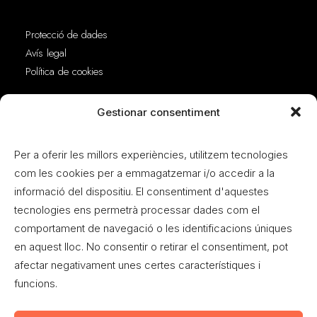
Protecció de dades
Avís legal
Política de cookies
Adreça
Gestionar consentiment
Per a oferir les millors experiències, utilitzem tecnologies
C. José Luis Lazkanoiturburu Korkostegi, 14
com les cookies per a emmagatzemar i/o accedir a la
46940 Manises
informació del dispositiu. El consentiment d'aquestes
Valencia
tecnologies ens permetrà processar dades com el
comportament de navegació o les identificacions úniques
Contacte
en aquest lloc. No consentir o retirar el consentiment, pot
afectar negativament unes certes característiques i
info@fmciudadano.org
funcions.
621 37 48 73