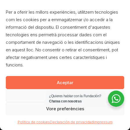
Per a oferir les millors experiències, utilitzem tecnologies
com les cookies per a emmagatzemar i/o accedir a la
informació del dispositiu. El consentiment d'aquestes
tecnologies ens permetrà processar dades com el
comportament de navegació o les identificacions úniques
en aquest lloc. No consentir o retirar el consentiment, pot
afectar negativament unes certes característiques i
funcions.
Aceptar
Denegar
© 2026 Movimiento Ciudadano. All rights reserved
¿Quieres hablar con la Fundación?
Chatea con nosotras
Vore preferències
Política de cookies
Declaración de privacidad
Impressum