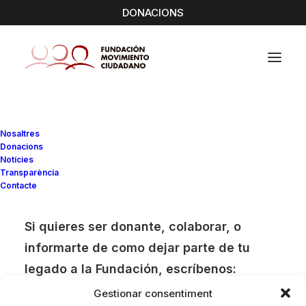
DONACIONS
Nothing Found
Nosaltres
Donacions
Notícies
It seems we can’t find what you’re looking for. Perhaps
Transparència
Contacte
searching can help.
Si quieres ser donante, colaborar, o
informarte de como dejar parte de tu
legado a la Fundación, escríbenos:
Gestionar consentiment
info@fmciudadano.org