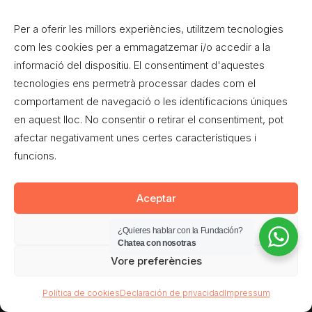
Charla-Debate: Violencia Institucional: Tortura y
mecanismos de dominación en el Estado español
Per a oferir les millors experiències, utilitzem tecnologies
com les cookies per a emmagatzemar i/o accedir a la
informació del dispositiu. El consentiment d'aquestes
tecnologies ens permetrà processar dades com el
comportament de navegació o les identificacions úniques
en aquest lloc. No consentir o retirar el consentiment, pot
afectar negativament unes certes característiques i
funcions.
Aceptar
Denegar
© 2026 Movimiento Ciudadano. All rights reserved
¿Quieres hablar con la Fundación?
Chatea con nosotras
Vore preferències
Política de cookies
Declaración de privacidad
Impressum