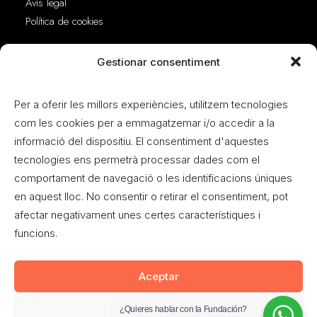
Avís legal
Política de cookies
Adreça
Gestionar consentiment
Per a oferir les millors experiències, utilitzem tecnologies
C. José Luis Lazkanoiturburu Korkostegi, 14
com les cookies per a emmagatzemar i/o accedir a la
46940 Manises
informació del dispositiu. El consentiment d'aquestes
Valencia
tecnologies ens permetrà processar dades com el
comportament de navegació o les identificacions úniques
Contacte
en aquest lloc. No consentir o retirar el consentiment, pot
afectar negativament unes certes característiques i
info@fmciudadano.org
funcions.
621 37 48 73
Aceptar
Denegar
© 2026 Movimiento Ciudadano. All rights reserved
¿Quieres hablar con la Fundación?