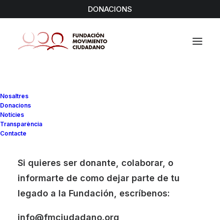
DONACIONS
Notícies
Nosaltres
Donacions
Home
Archive by Category "exili"
Notícies
Transparència
Contacte
Si quieres ser donante, colaborar, o
informarte de como dejar parte de tu
legado a la Fundación, escríbenos:
info@fmciudadano.org