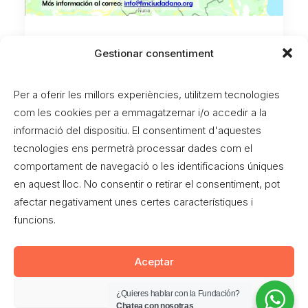
Viaje por el exilio
Gestionar consentiment
republicano en Francia
Per a oferir les millors experiències, utilitzem tecnologies
Durante el fin de semana de San Vicente
com les cookies per a emmagatzemar i/o accedir a la
(del 27 de abril al 1 de mayo), desde…
informació del dispositiu. El consentiment d'aquestes
tecnologies ens permetrà processar dades com el
by Fundación Movimiento Ciudadano
comportament de navegació o les identificacions úniques
en aquest lloc. No consentir o retirar el consentiment, pot
afectar negativament unes certes característiques i
funcions.
Aceptar
Denegar
© 2026 Movimiento Ciudadano. All rights reserved
¿Quieres hablar con la Fundación?
Chatea con nosotras