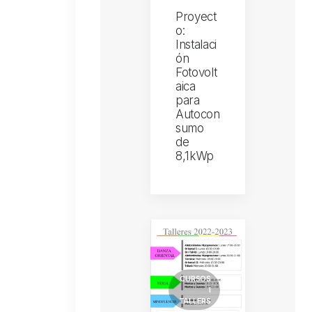
Proyect
o:
Instalaci
ón
Fotovolt
aica
para
Autocon
sumo
de
8,1kWp
CURSOS
I
TALLERS