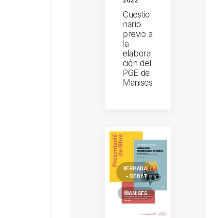
2022
Cuestio
nario
previo a
la
elabora
ción del
PGE de
Manises
XERRADA
- DEBAT
MANISES