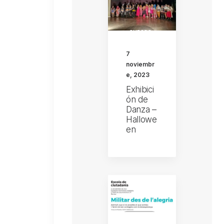
CURSOS
I
TALLERS
7
noviembr
IMATGES
e, 2023
MANISES
Exhibici
ón de
OCI I
Danza –
TEMPS
LLIURE
Hallowe
en
MANISES