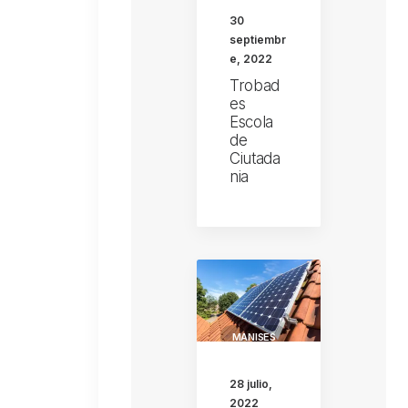
OCI I
30
TEMPS
septiembr
LLIURE
e, 2022
JORNADA
Trobad
es
XERRADA
Escola
- DEBAT
de
Ciutada
nia
MANISES
28 julio,
2022